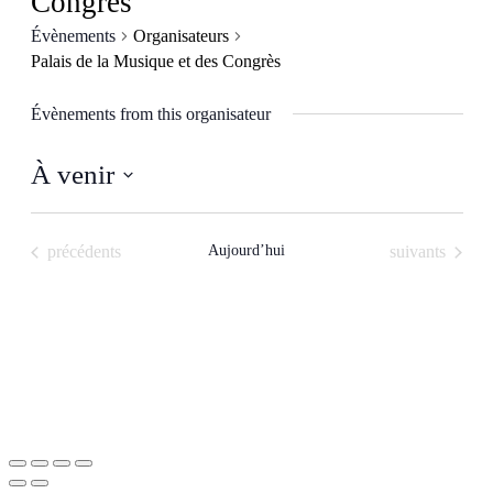
Congrès
Évènements
Organisateurs
Palais de la Musique et des Congrès
Évènements from this organisateur
À venir
Sélectionnez
une
date.
Évènements
Évènements
précédents
Aujourd’hui
suivants