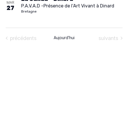
MAR
P.A.V.A.D -Présence de l’Art Vivant à Dinard
SPECTACLE
e
27
Bretagne
c
À PROPOS
t
i
CONTACT
Évènements
Évènements
précédents
Aujourd’hui
suivants
o
n
n
e
z
u
n
e
d
a
t