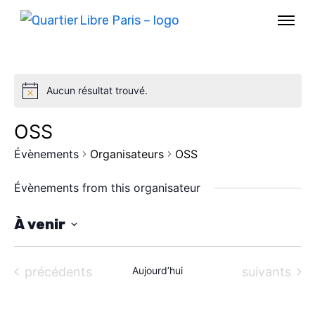
Aucun résultat trouvé.
OSS
Évènements
Organisateurs
OSS
Évènements from this organisateur
À venir
S
AGENDA
é
Évènements
Évènements
précédents
Aujourd’hui
suivants
l
SPECTACLE
e