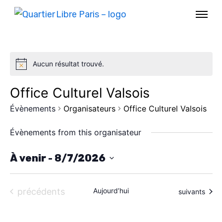
Aucun résultat trouvé.
Office Culturel Valsois
Évènements
Organisateurs
Office Culturel Valsois
Évènements from this organisateur
À venir
 - 
8/7/2026
S
AGENDA
é
Évènements
précédents
Aujourd’hui
Évènements
suivants
l
SPECTACLE
e