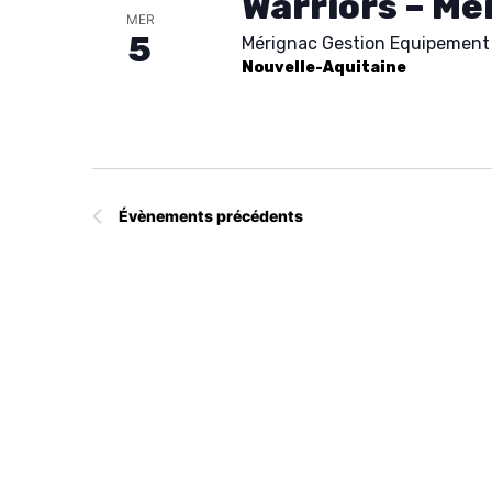
Warriors – Mé
c
MER
5
Mérignac Gestion Equipement 
t
Nouvelle-Aquitaine
i
o
n
n
e
Évènements
précédents
z
u
n
e
d
a
t
e