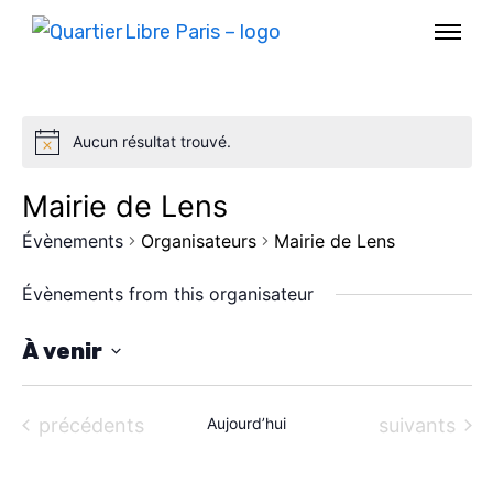
Aucun résultat trouvé.
Mairie de Lens
Évènements
Organisateurs
Mairie de Lens
Évènements from this organisateur
À venir
S
AGENDA
é
Évènements
Évènements
précédents
Aujourd’hui
suivants
l
SPECTACLE
e