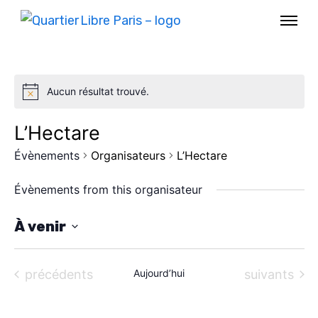
Aucun résultat trouvé.
L’Hectare
Évènements
Organisateurs
L’Hectare
Évènements from this organisateur
À venir
S
AGENDA
é
Évènements
Évènements
précédents
Aujourd’hui
suivants
l
SPECTACLE
e