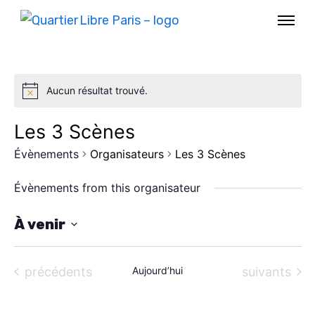
Aucun résultat trouvé.
Les 3 Scènes
Évènements
Organisateurs
Les 3 Scènes
Évènements from this organisateur
À venir
S
AGENDA
é
Évènements
Évènements
précédents
Aujourd’hui
suivants
l
SPECTACLE
e