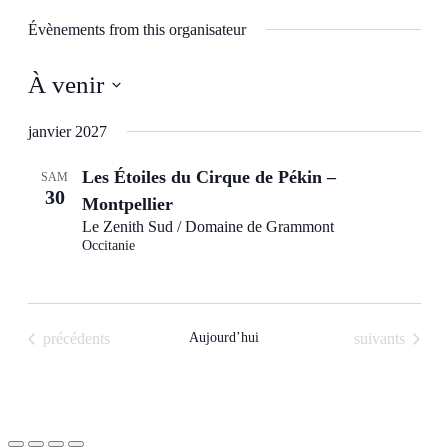
Évènements from this organisateur
À venir
Sélectionnez
une
janvier 2027
date.
Les Étoiles du Cirque de Pékin –
SAM
30
Montpellier
Le Zenith Sud / Domaine de Grammont
Occitanie
Évènements
Évènements
précédents
Aujourd’hui
suivants