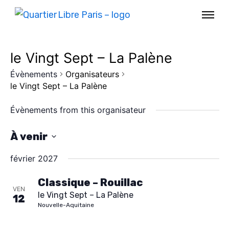
le Vingt Sept – La Palène
Évènements
Organisateurs
le Vingt Sept – La Palène
Évènements from this organisateur
À venir
S
février 2027
é
l
Classique – Rouillac
VEN
AGENDA
le Vingt Sept – La Palène
e
12
Nouvelle-Aquitaine
c
SPECTACLE
t