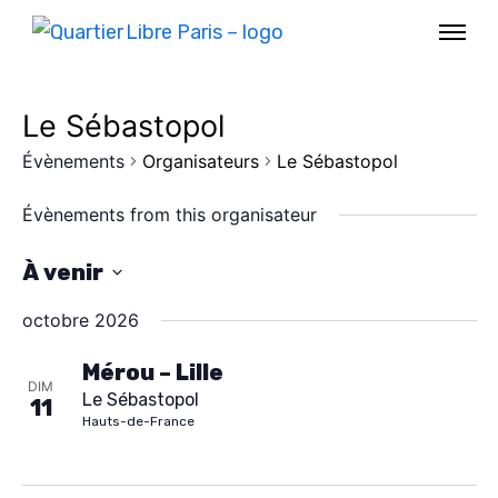
Le Sébastopol
Évènements
Organisateurs
Le Sébastopol
Évènements from this organisateur
À venir
S
octobre 2026
é
l
Mérou – Lille
DIM
Le Sébastopol
e
11
AGENDA
Hauts-de-France
c
SPECTACLE
t