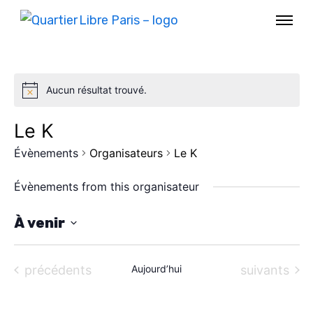
Aucun résultat trouvé.
Le K
Évènements
Organisateurs
Le K
Évènements from this organisateur
À venir
S
AGENDA
é
Évènements
Évènements
précédents
Aujourd’hui
suivants
l
SPECTACLE
e