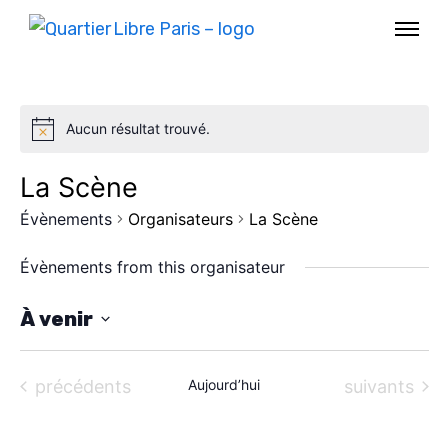
Aucun résultat trouvé.
La Scène
Évènements
Organisateurs
La Scène
Évènements from this organisateur
À venir
S
AGENDA
é
Évènements
Évènements
précédents
Aujourd’hui
suivants
l
SPECTACLE
e