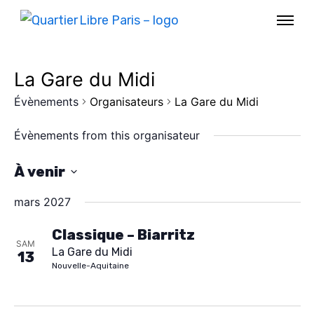
La Gare du Midi
Évènements
Organisateurs
La Gare du Midi
Évènements from this organisateur
À venir
S
mars 2027
é
l
Classique – Biarritz
SAM
La Gare du Midi
e
13
AGENDA
Nouvelle-Aquitaine
c
SPECTACLE
t