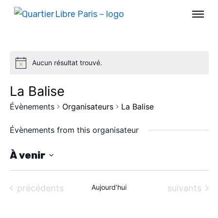
Aucun résultat trouvé.
La Balise
Évènements
Organisateurs
La Balise
Évènements from this organisateur
À venir
S
AGENDA
é
Évènements
Évènements
précédents
Aujourd’hui
suivants
l
SPECTACLE
e