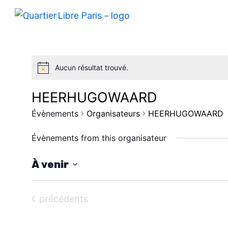
Aucun résultat trouvé.
HEERHUGOWAARD
Évènements
Organisateurs
HEERHUGOWAARD
Évènements from this organisateur
À venir
S
é
Évènements
précédents
l
e