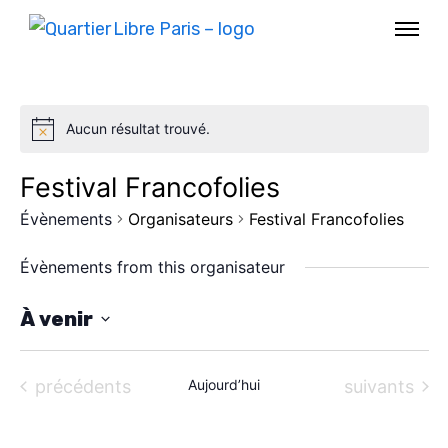
Aucun résultat trouvé.
Festival Francofolies
Évènements
Organisateurs
Festival Francofolies
Évènements from this organisateur
À venir
S
AGENDA
é
Évènements
Évènements
précédents
Aujourd’hui
suivants
l
SPECTACLE
e