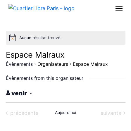
Aucun résultat trouvé.
Espace Malraux
Évènements
Organisateurs
Espace Malraux
Évènements from this organisateur
À venir
S
AGENDA
é
Évènements
Évènements
précédents
Aujourd’hui
suivants
l
SPECTACLE
e