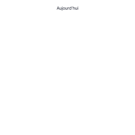
AGENDA
Aujourd’hui
SPECTACLE
À PROPOS
CONTACT