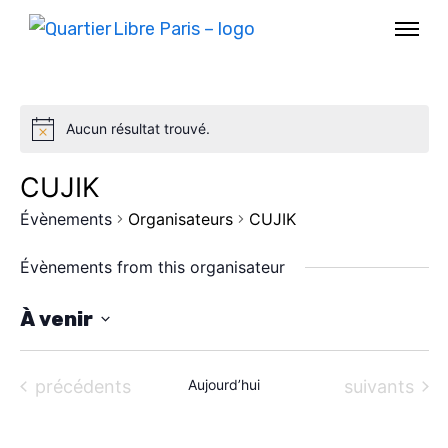
Aucun résultat trouvé.
CUJIK
Évènements
Organisateurs
CUJIK
Évènements from this organisateur
À venir
S
AGENDA
é
Évènements
Évènements
précédents
Aujourd’hui
suivants
l
SPECTACLE
e