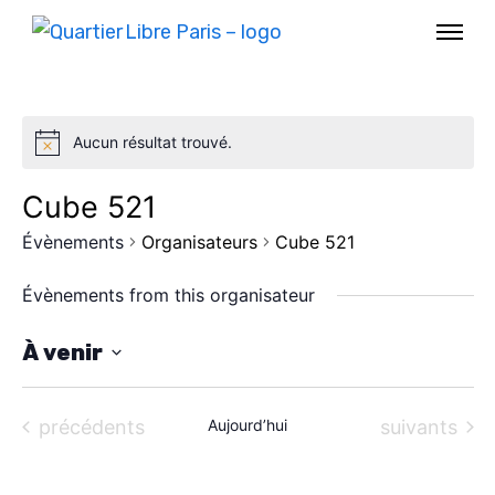
Aucun résultat trouvé.
Cube 521
Évènements
Organisateurs
Cube 521
Évènements from this organisateur
À venir
S
AGENDA
é
Évènements
Évènements
précédents
Aujourd’hui
suivants
l
SPECTACLE
e