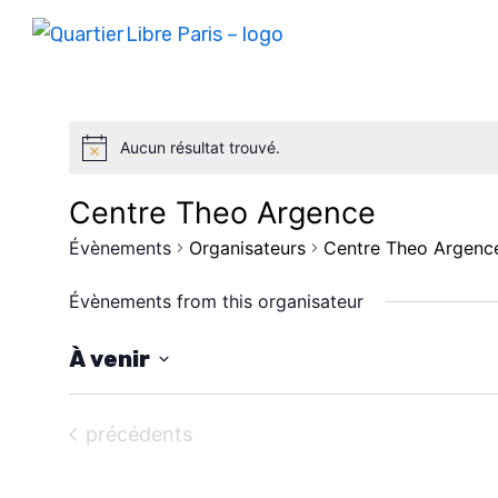
Aucun résultat trouvé.
Centre Theo Argence
Évènements
Organisateurs
Centre Theo Argenc
Évènements from this organisateur
À venir
S
é
Évènements
précédents
l
e