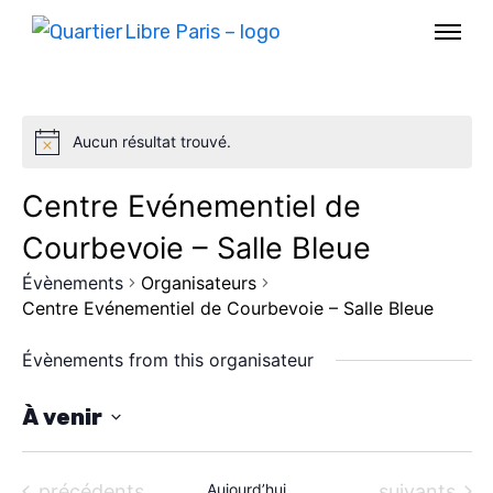
Aucun résultat trouvé.
Centre Evénementiel de
Courbevoie – Salle Bleue
Évènements
Organisateurs
Centre Evénementiel de Courbevoie – Salle Bleue
Évènements from this organisateur
AGENDA
À venir
S
SPECTACLE
é
Évènements
Évènements
précédents
Aujourd’hui
suivants