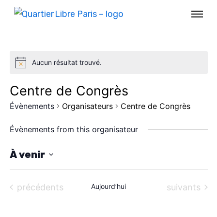
Aucun résultat trouvé.
Centre de Congrès
Évènements
Organisateurs
Centre de Congrès
Évènements from this organisateur
À venir
S
AGENDA
é
Évènements
Évènements
précédents
Aujourd’hui
suivants
l
SPECTACLE
e