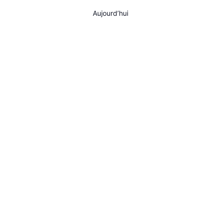
AGENDA
Aujourd’hui
SPECTACLE
À PROPOS
CONTACT