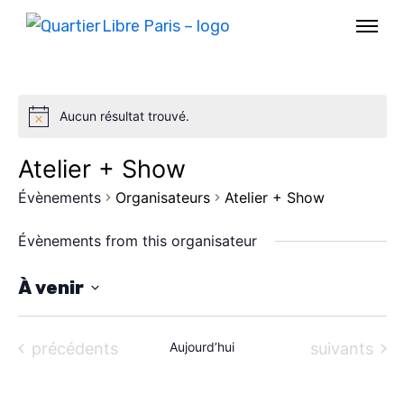
Aucun résultat trouvé.
Atelier + Show
Évènements
Organisateurs
Atelier + Show
Évènements from this organisateur
À venir
S
AGENDA
é
Évènements
Évènements
précédents
Aujourd’hui
suivants
l
SPECTACLE
e