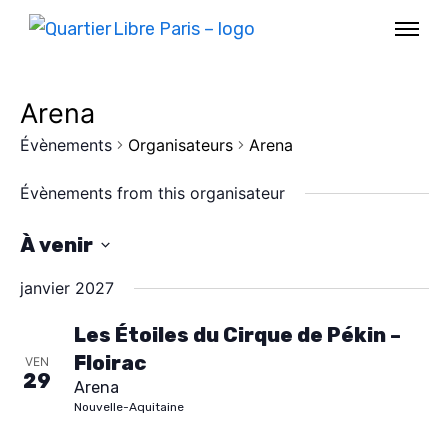
Arena
Évènements
Organisateurs
Arena
Évènements from this organisateur
À venir
S
janvier 2027
é
l
Les Étoiles du Cirque de Pékin –
Floirac
e
VEN
AGENDA
29
Arena
c
Nouvelle-Aquitaine
SPECTACLE
t