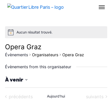
Aucun résultat trouvé.
Opera Graz
Évènements
Organisateurs
Opera Graz
Évènements from this organisateur
À venir
S
AGENDA
é
Évènements
Évènements
précédents
Aujourd’hui
suivants
l
SPECTACLE
e