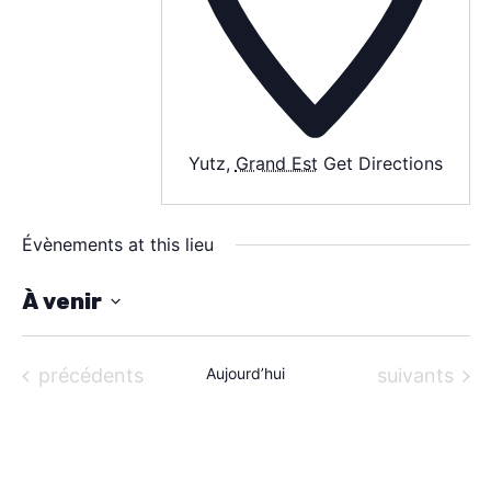
À PROPOS
CONTACT
Yutz
,
Grand Est
Get Directions
Évènements at this lieu
À venir
S
é
Évènements
Évènements
précédents
Aujourd’hui
suivants
l
e
c