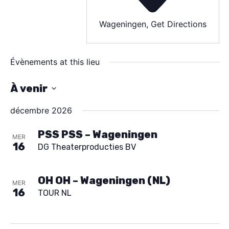
SPECTACLE
Wageningen
,
Get Directions
À PROPOS
Évènements at this lieu
CONTACT
À venir
S
décembre 2026
é
l
PSS PSS – Wageningen
MER
16
DG Theaterproducties BV
e
c
t
OH OH – Wageningen (NL)
MER
16
TOUR NL
i
o
n