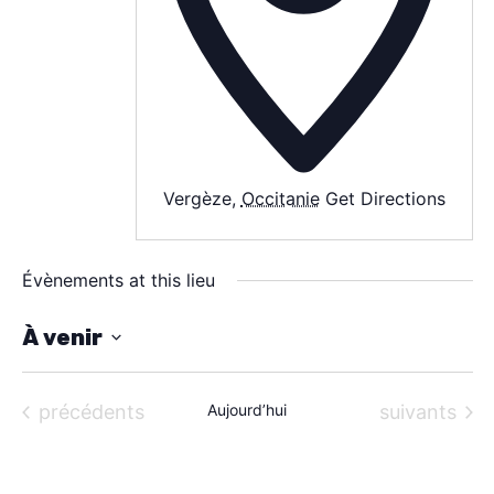
À PROPOS
CONTACT
Vergèze
,
Occitanie
Get Directions
Évènements at this lieu
À venir
S
é
Évènements
Évènements
précédents
Aujourd’hui
suivants
l
e