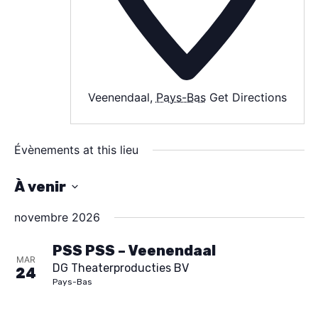
AGENDA
SPECTACLE
Veenendaal
,
Pays-Bas
Get Directions
À PROPOS
CONTACT
Évènements at this lieu
À venir
S
novembre 2026
é
l
PSS PSS – Veenendaal
MAR
DG Theaterproducties BV
e
24
Pays-Bas
c
t