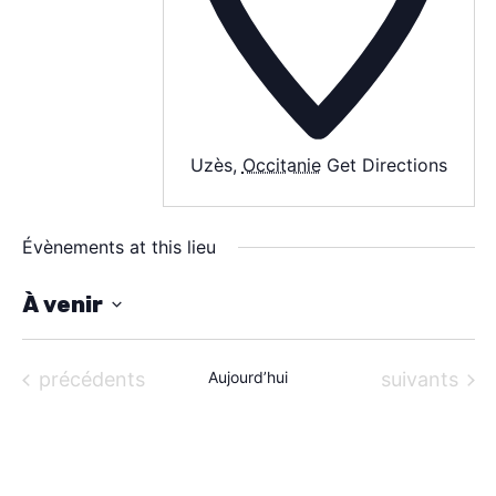
À PROPOS
CONTACT
Uzès
,
Occitanie
Get Directions
Évènements at this lieu
À venir
S
é
Évènements
Évènements
précédents
Aujourd’hui
suivants
l
e
c