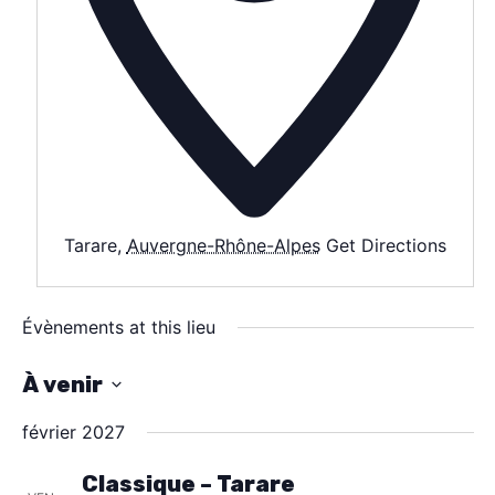
AGENDA
SPECTACLE
À PROPOS
CONTACT
Tarare
,
Auvergne-Rhône-Alpes
Get Directions
Évènements at this lieu
À venir
S
février 2027
é
l
Classique – Tarare