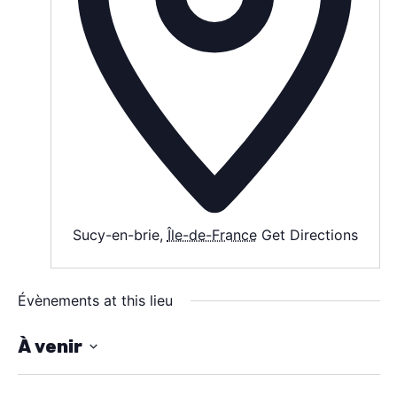
SPECTACLE
À PROPOS
CONTACT
Sucy-en-brie
,
Île-de-France
Get Directions
Évènements at this lieu
À venir
S