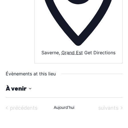
À PROPOS
CONTACT
Saverne
,
Grand Est
Get Directions
Évènements at this lieu
À venir
S
é
Évènements
Évènements
précédents
Aujourd’hui
suivants
l
e