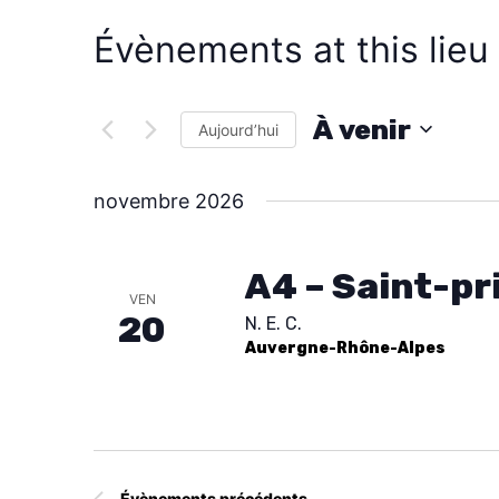
Évènements at this lieu
À venir
Aujourd’hui
S
é
novembre 2026
l
e
A4 – Saint-pr
c
VEN
20
N. E. C.
t
Auvergne-Rhône-Alpes
i
o
n
n
e
Évènements
précédents