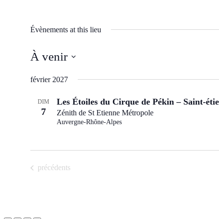
Évènements at this lieu
À venir
Sélectionnez
une
février 2027
date.
Les Étoiles du Cirque de Pékin – Saint-éti
DIM
7
Zénith de St Etienne Métropole
Auvergne-Rhône-Alpes
Évènements
précédents