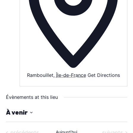
SPECTACLE
À PROPOS
CONTACT
Rambouillet
,
Île-de-France
Get Directions
Évènements at this lieu
À venir
S
é
Évènements
Évènements
précédents
Aujourd’hui
suivants