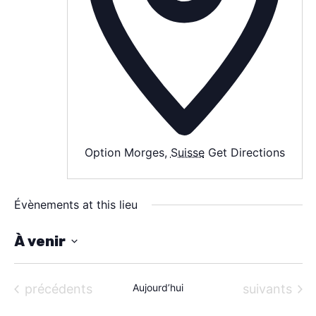
SPECTACLE
À PROPOS
CONTACT
Option Morges
,
Suisse
Get Directions
Évènements at this lieu
À venir
S
é
Évènements
Évènements
précédents
Aujourd’hui
suivants
l