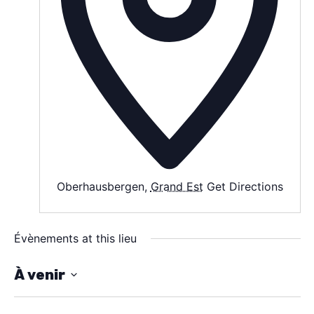
SPECTACLE
À PROPOS
CONTACT
Oberhausbergen
,
Grand Est
Get Directions
Évènements at this lieu
À venir
S