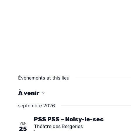
Évènements at this lieu
À venir
S
septembre 2026
é
l
PSS PSS – Noisy-le-sec
VEN
Théâtre des Bergeries
e
25