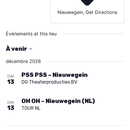
SPECTACLE
Nieuwegein
,
Get Directions
À PROPOS
Évènements at this lieu
CONTACT
À venir
S
décembre 2026
é
l
PSS PSS – Nieuwegein
DIM
13
DG Theaterproducties BV
e
c
t
OH OH – Nieuwegein (NL)
DIM
13
TOUR NL
i
o
n