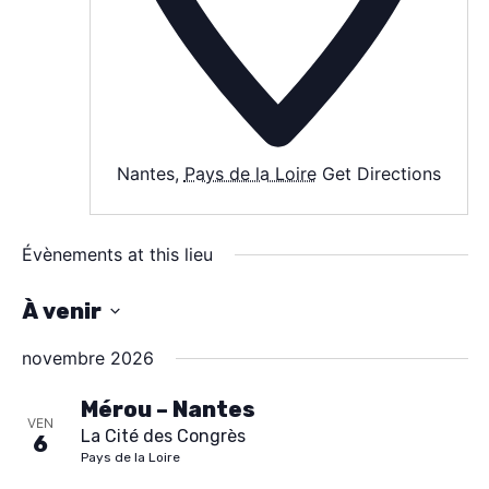
AGENDA
SPECTACLE
Nantes
,
Pays de la Loire
Get Directions
À PROPOS
CONTACT
Évènements at this lieu
À venir
S
novembre 2026
é
l
Mérou – Nantes
VEN
La Cité des Congrès
e
6
Pays de la Loire
c