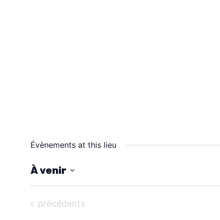
Évènements at this lieu
À venir
S
é
Évènements
précédents
l