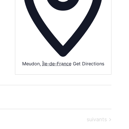
Meudon
,
Île-de-France
Get Directions
Évènements
suivants