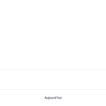
AGENDA
SPECTACLE
À PROPOS
CONTACT
Aujourd’hui