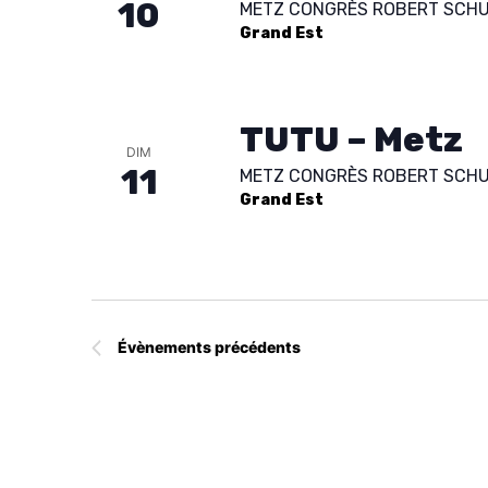
10
METZ CONGRÈS ROBERT SCH
t
Grand Est
i
o
n
TUTU – Metz
n
DIM
11
METZ CONGRÈS ROBERT SCH
e
Grand Est
z
u
n
e
d
Évènements
précédents
a
t
e
.