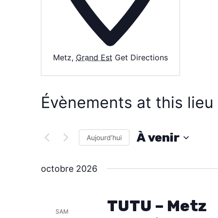
Metz
,
Grand Est
Get Directions
Évènements at this lieu
À venir
Aujourd’hui
S
é
octobre 2026
l
e
TUTU – Metz
c
SAM