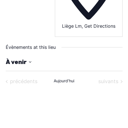
À PROPOS
CONTACT
Liège Lm
,
Get Directions
Évènements at this lieu
À venir
S
é
Évènements
Évènements
précédents
Aujourd’hui
suivants
l
e
c
t
i