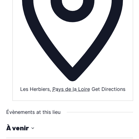
AGENDA
SPECTACLE
À PROPOS
CONTACT
Les Herbiers
,
Pays de la Loire
Get Directions
Évènements at this lieu
À venir
S