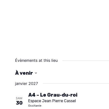
Évènements at this lieu
À venir
S
janvier 2027
é
l
A4 – Le Grau-du-roi
SAM
Espace Jean Pierre Cassel
e
30
Occitanie