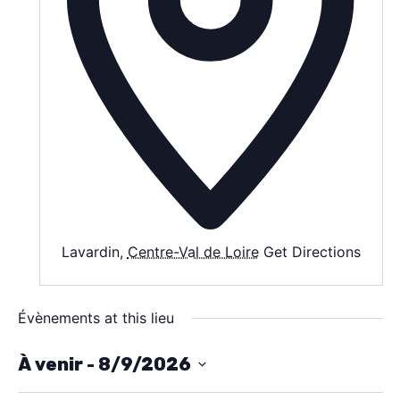
SPECTACLE
À PROPOS
CONTACT
Lavardin
,
Centre-Val de Loire
Get Directions
Évènements at this lieu
À venir
 - 
8/9/2026
S